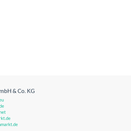
GmbH & Co. KG
eu
de
net
kt.de
markt.de