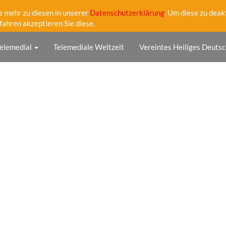
e mehr zu diesen in unserer
Datenschutzerklärung
. Um diese zu deak
fahren akzeptieren Sie diese.
elemedial
Telemediale Weltzeit
Vereintes Heiliges Deutsc