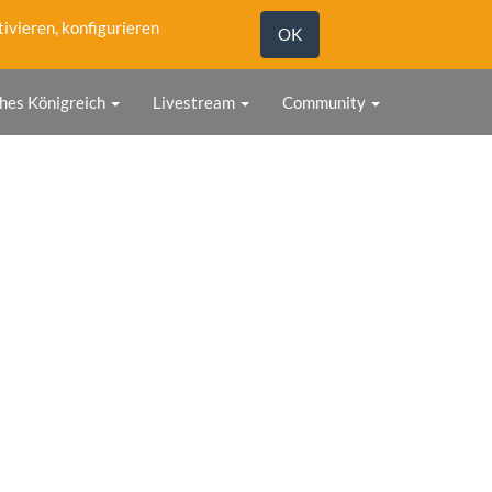
tivieren, konfigurieren
OK
hes Königreich
Livestream
Community