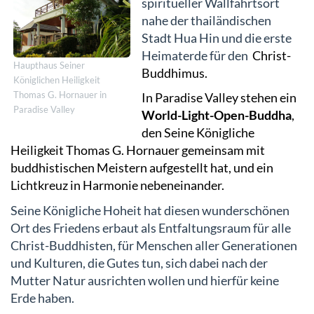
spiritueller Wallfahrtsort
nahe der thailändischen
Stadt Hua Hin und die erste
Heimaterde für den
Christ-
Haupthaus Seiner
Buddhimus.
Königlichen Heiligkeit
Thomas G. Hornauer in
In Paradise Valley stehen ein
Paradise Valley
World-Light-Open-Buddha
,
den Seine Königliche
Heiligkeit Thomas G. Hornauer gemeinsam mit
buddhistischen Meistern aufgestellt hat, und ein
Lichtkreuz in Harmonie nebeneinander.
Seine Königliche Hoheit hat diesen wunderschönen
Ort des Friedens erbaut als Entfaltungsraum für alle
Christ-Buddhisten, für Menschen aller Generationen
und Kulturen, die Gutes tun, sich dabei nach der
Mutter Natur ausrichten wollen und hierfür keine
Erde haben.