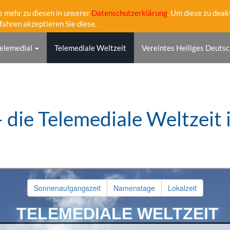
e mehr zu diesen in unserer
Datenschutzerklärung
. Um diese zu deak
fahren akzeptieren Sie diese.
elemedial
Telemediale Weltzeit
Vereintes Heiliges Deutsc
- die Telemediale Weltzei