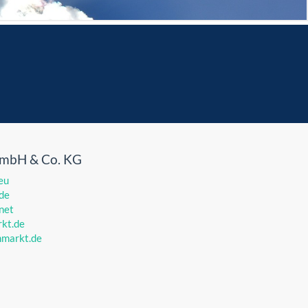
GmbH & Co. KG
eu
de
net
kt.de
markt.de