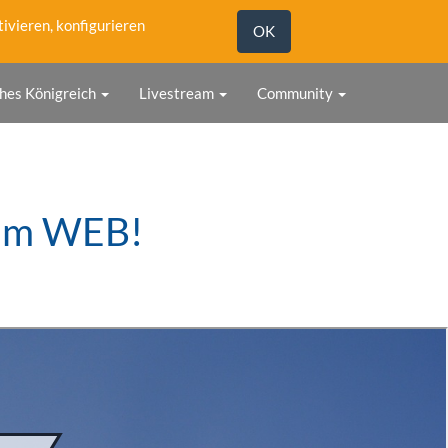
tivieren, konfigurieren
OK
hes Königreich
Livestream
Community
t im WEB!