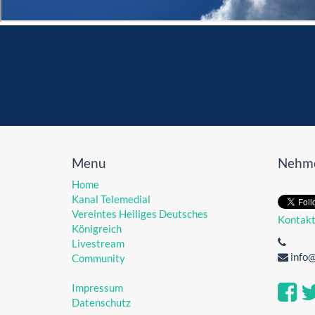
Menu
Nehme
Home
Kanal Telemedial
Vereintes Heiliges Deutsches
Kontak
Königreich
Livestream
info
Community
Impressum
Datenschutz