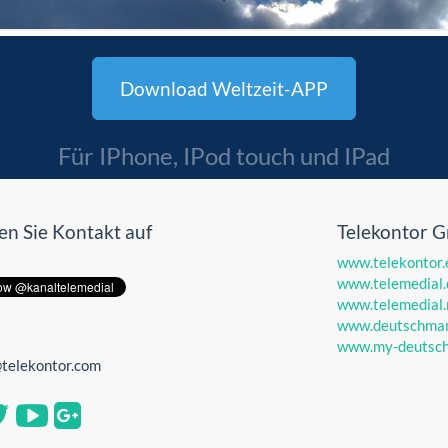
Download Weltzeit-APP
Für IPhone, IPod touch und IPad
n Sie Kontakt auf
Telekontor 
www.telekontor.
www.telemedial.
www.telemedial.
t
www.deutschmar
www.my-deutsch
@telekontor.com